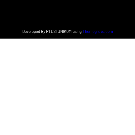
Facebook
Instagram
X
Developed By PTDSI UNIKOM using
Themegrove.com