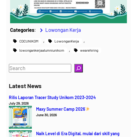
Categories
:
Lowongan Kerja
, 
, 
CDCUNIKOM
LowonganKerja
, 
lowongankerjaalumniunikom
wearehiring
S
e
a
Latest News
r
Rilis Laporan Tracer Study Unikom 2023-2024
c
July 29, 2026
h
Maxy Summer Camp 2026
June 30, 2026
Naik Level di Era Digital, mulai dari skill yang