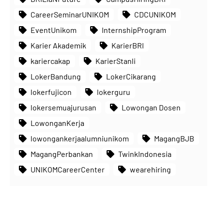
CareerSeminarUNIKOM
CDCUNIKOM
EventUnikom
InternshipProgram
Karier Akademik
KarierBRI
kariercakap
KarierStanli
LokerBandung
LokerCikarang
lokerfujicon
lokerguru
lokersemuajurusan
Lowongan Dosen
LowonganKerja
lowongankerjaalumniunikom
MagangBJB
MagangPerbankan
TwinkIndonesia
UNIKOMCareerCenter
wearehiring