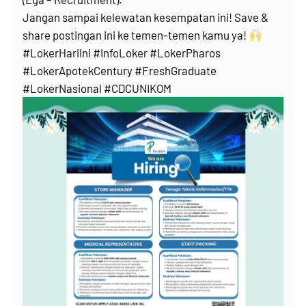
Jangan sampai kelewatan kesempatan ini! Save &
share postingan ini ke temen-temen kamu ya!
#LokerHariIni #InfoLoker #LokerPharos
#LokerApotekCentury #FreshGraduate
#LokerNasional #CDCUNIKOM