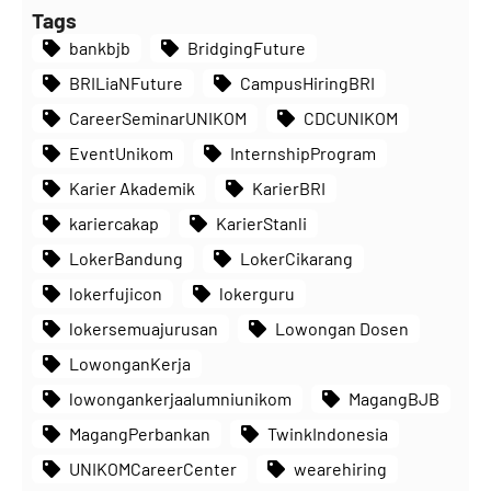
Tags
bankbjb
BridgingFuture
BRILiaNFuture
CampusHiringBRI
CareerSeminarUNIKOM
CDCUNIKOM
EventUnikom
InternshipProgram
Karier Akademik
KarierBRI
kariercakap
KarierStanli
LokerBandung
LokerCikarang
lokerfujicon
lokerguru
lokersemuajurusan
Lowongan Dosen
LowonganKerja
lowongankerjaalumniunikom
MagangBJB
MagangPerbankan
TwinkIndonesia
UNIKOMCareerCenter
wearehiring