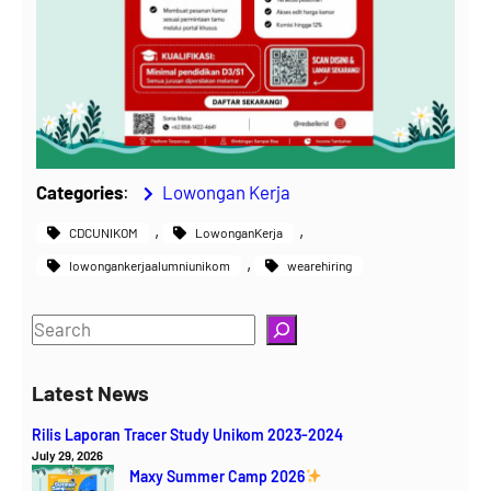
Categories
:
Lowongan Kerja
, 
, 
CDCUNIKOM
LowonganKerja
, 
lowongankerjaalumniunikom
wearehiring
S
e
a
Latest News
r
Rilis Laporan Tracer Study Unikom 2023-2024
c
July 29, 2026
h
Maxy Summer Camp 2026