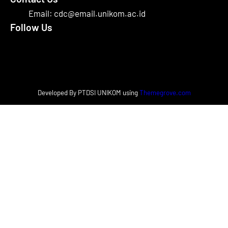
Email: cdc@email.unikom.ac.id
Follow Us
Facebook
Instagram
X
Developed By PTDSI UNIKOM using
Themegrove.com