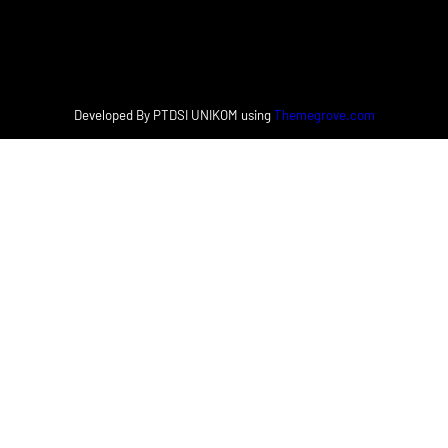
Facebook
Instagram
X
Developed By PTDSI UNIKOM using
Themegrove.com