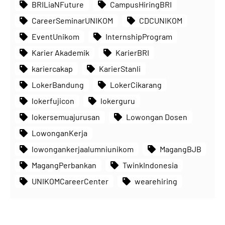
BRILiaNFuture
CampusHiringBRI
CareerSeminarUNIKOM
CDCUNIKOM
EventUnikom
InternshipProgram
Karier Akademik
KarierBRI
kariercakap
KarierStanli
LokerBandung
LokerCikarang
lokerfujicon
lokerguru
lokersemuajurusan
Lowongan Dosen
LowonganKerja
lowongankerjaalumniunikom
MagangBJB
MagangPerbankan
TwinkIndonesia
UNIKOMCareerCenter
wearehiring