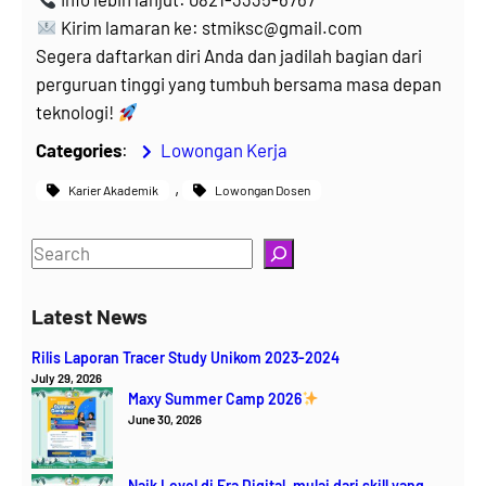
Kirim lamaran ke: stmiksc@gmail.com
Segera daftarkan diri Anda dan jadilah bagian dari
perguruan tinggi yang tumbuh bersama masa depan
teknologi!
Categories
:
Lowongan Kerja
, 
Karier Akademik
Lowongan Dosen
S
e
a
Latest News
r
Rilis Laporan Tracer Study Unikom 2023-2024
c
July 29, 2026
h
Maxy Summer Camp 2026
June 30, 2026
Naik Level di Era Digital, mulai dari skill yang