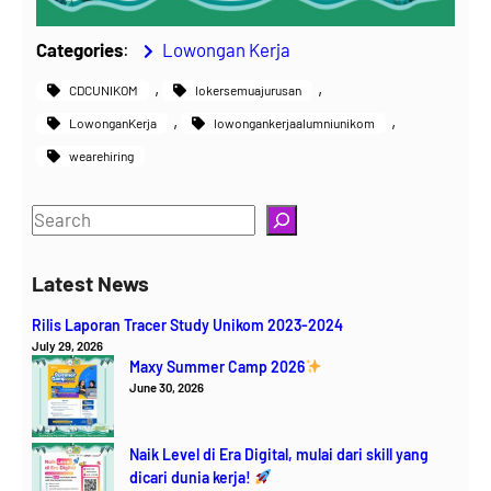
Categories
:
Lowongan Kerja
, 
, 
CDCUNIKOM
lokersemuajurusan
, 
, 
LowonganKerja
lowongankerjaalumniunikom
wearehiring
S
e
a
Latest News
r
Rilis Laporan Tracer Study Unikom 2023-2024
c
July 29, 2026
h
Maxy Summer Camp 2026
June 30, 2026
Naik Level di Era Digital, mulai dari skill yang
dicari dunia kerja!