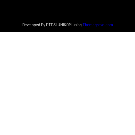
Developed By PTDSI UNIKOM using
Themegrove.com