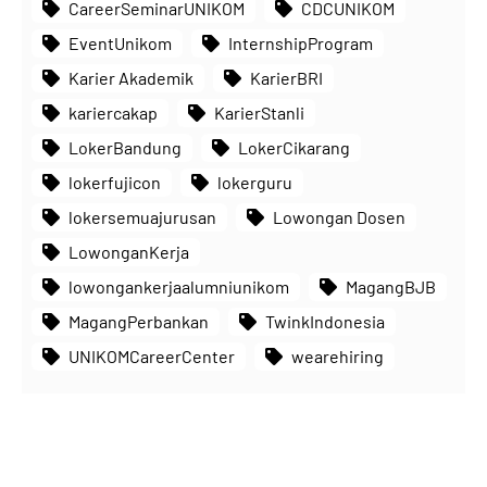
CareerSeminarUNIKOM
CDCUNIKOM
EventUnikom
InternshipProgram
Karier Akademik
KarierBRI
kariercakap
KarierStanli
LokerBandung
LokerCikarang
lokerfujicon
lokerguru
lokersemuajurusan
Lowongan Dosen
LowonganKerja
lowongankerjaalumniunikom
MagangBJB
MagangPerbankan
TwinkIndonesia
UNIKOMCareerCenter
wearehiring